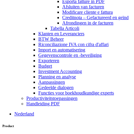
Esporta fatture in PDF
Afsluiten van facturen
Modificare cliente e fattura
Creditnota – Gefactureerd en geïnd
Afrondingen in de facturen
Tabella Articoli
Klanten en Leveranciers
BTW Beheer
Riconciliazione IVA con cifra d'affari
Import en automatisering
Gegevenscontrole en -beveiliging
Exporteren
Budget
Investment Accounting
Planning en analyse
Aanpassingen
Gedeelde dialogen
Functies voor boekhoudkundige experts
Productiviteitstoepassingen
Handleiding PDF
Nederland
Product