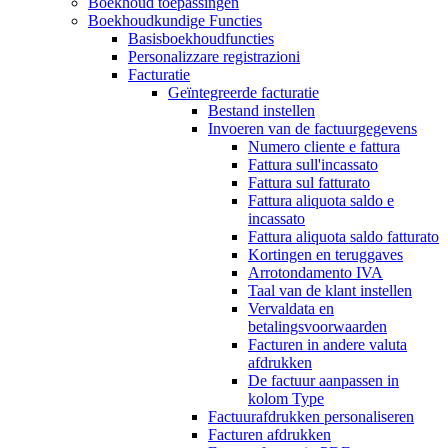
Boekhoud toepassingen
Boekhoudkundige Functies
Basisboekhoudfuncties
Personalizzare registrazioni
Facturatie
Geïntegreerde facturatie
Bestand instellen
Invoeren van de factuurgegevens
Numero cliente e fattura
Fattura sull'incassato
Fattura sul fatturato
Fattura aliquota saldo e
incassato
Fattura aliquota saldo fatturato
Kortingen en teruggaves
Arrotondamento IVA
Taal van de klant instellen
Vervaldata en
betalingsvoorwaarden
Facturen in andere valuta
afdrukken
De factuur aanpassen in
kolom Type
Factuurafdrukken personaliseren
Facturen afdrukken