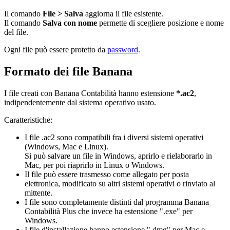
Il comando
File > Salva
aggiorna il file esistente.
Il comando
Salva con nome
permette di scegliere posizione e nome
del file.
Ogni file può essere protetto da
password
.
Formato dei file Banana
I file creati con Banana Contabilità hanno estensione
*.ac2
,
indipendentemente dal sistema operativo usato.
Caratteristiche:
I file .ac2 sono compatibili fra i diversi sistemi operativi
(Windows, Mac e Linux).
Si può salvare un file in Windows, aprirlo e rielaborarlo in
Mac, per poi riaprirlo in Linux o Windows.
Il file può essere trasmesso come allegato per posta
elettronica, modificato su altri sistemi operativi o rinviato al
mittente.
I file sono completamente distinti dal programma Banana
Contabilità Plus che invece ha estensione ".exe" per
Windows.
I file d'installazione hanno estensione ".dmg" per Mac e