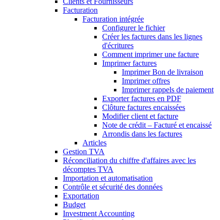
Clients et Fournisseurs
Facturation
Facturation intégrée
Configurer le fichier
Créer les factures dans les lignes
d'écritures
Comment imprimer une facture
Imprimer factures
Imprimer Bon de livraison
Imprimer offres
Imprimer rappels de paiement
Exporter factures en PDF
Clôture factures encaissées
Modifier client et facture
Note de crédit – Facturé et encaissé
Arrondis dans les factures
Articles
Gestion TVA
Réconciliation du chiffre d'affaires avec les
décomptes TVA
Importation et automatisation
Contrôle et sécurité des données
Exportation
Budget
Investment Accounting