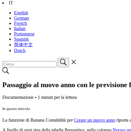
IT
English
German
French
Italian
Portuguese
Spanish
简体中文
Dutch
Passaggio al nuovo anno con le previsione 
Documentazione •
1 minuti per la lettura
In questo articolo
La funzione di Banana Contabilità per
Creare un nuovo anno
riporta a
A livello di ogni riga della tabella Preventivo, nella colonna
Nuovo a