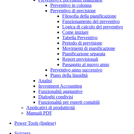
Preventivo in colonna
Preventivo di precisione
Filosofia della pianificazione
Funzionamento del preventivo
Logica di calcolo del preventivo
Come iniziare
Tabella Preventivo
Periodo di previsione
Movimenti di pianificazione
Pianificazione separata
Report previsionali
Passaggio al nuovo anno
Preventivo anno successivo
Piano della liquidità
Analisi
Investment Accounting
Funzionalità aggiuntive
Dialoghi condivisi
Funzionalità per esperti contabili
Applicativi di produttività
Manuali PDF
Power Tools (Inglese)
Svizzera