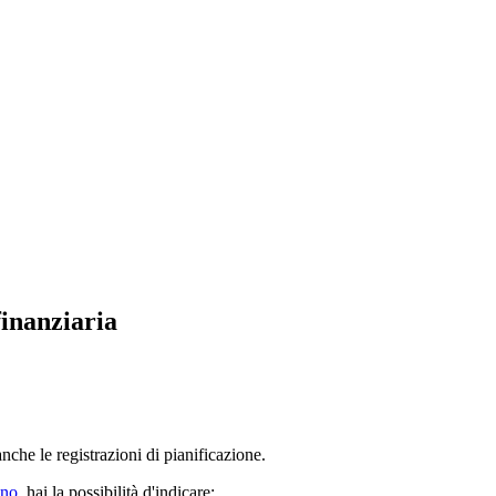
finanziaria
nche le registrazioni di pianificazione.
nno
, hai la possibilità d'indicare: