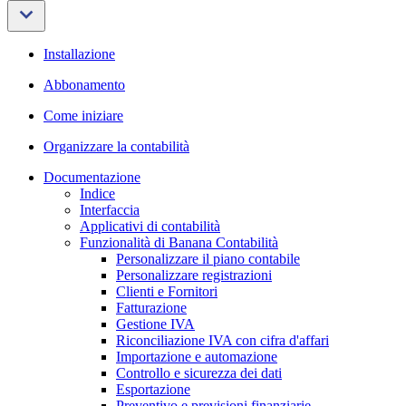
Installazione
Abbonamento
Come iniziare
Organizzare la contabilità
Documentazione
Indice
Interfaccia
Applicativi di contabilità
Funzionalità di Banana Contabilità
Personalizzare il piano contabile
Personalizzare registrazioni
Clienti e Fornitori
Fatturazione
Gestione IVA
Riconciliazione IVA con cifra d'affari
Importazione e automazione
Controllo e sicurezza dei dati
Esportazione
Preventivo e previsioni finanziarie