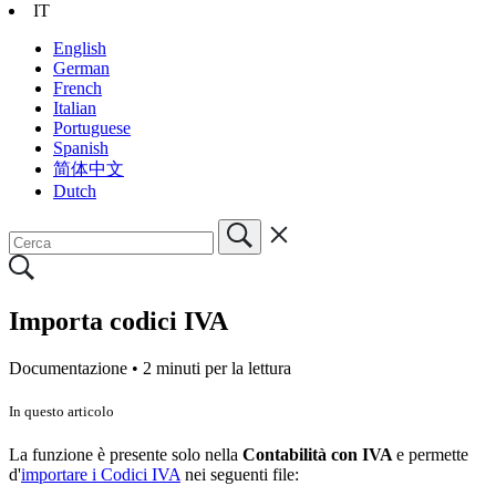
IT
English
German
French
Italian
Portuguese
Spanish
简体中文
Dutch
Importa codici IVA
Documentazione •
2 minuti per la lettura
In questo articolo
La funzione è presente solo nella
Contabilità con IVA
e permette
d'
importare i Codici IVA
nei seguenti file: