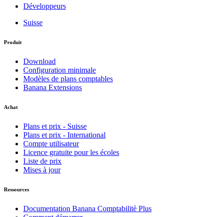
Développeurs
Suisse
Produit
Download
Configuration minimale
Modèles de plans comptables
Banana Extensions
Achat
Plans et prix - Suisse
Plans et prix - International
Compte utilisateur
Licence gratuite pour les écoles
Liste de prix
Mises à jour
Ressources
Documentation Banana Comptabilitè Plus