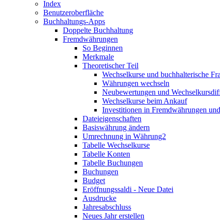
Index
Benutzeroberfläche
Buchhaltungs-Apps
Doppelte Buchhaltung
Fremdwährungen
So Beginnen
Merkmale
Theoretischer Teil
Wechselkurse und buchhalterische Fr
Währungen wechseln
Neubewertungen und Wechselkursdif
Wechselkurse beim Ankauf
Investitionen in Fremdwährungen und
Dateieigenschaften
Basiswährung ändern
Umrechnung in Währung2
Tabelle Wechselkurse
Tabelle Konten
Tabelle Buchungen
Buchungen
Budget
Eröffnungssaldi - Neue Datei
Ausdrucke
Jahresabschluss
Neues Jahr erstellen