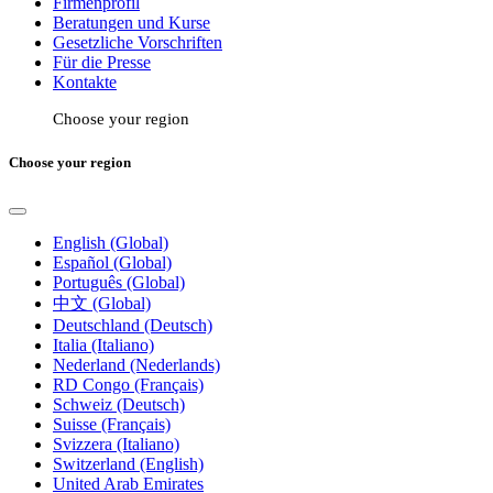
Firmenprofil
Beratungen und Kurse
Gesetzliche Vorschriften
Für die Presse
Kontakte
Choose your region
Choose your region
English (Global)
Español (Global)
Português (Global)
中文 (Global)
Deutschland (Deutsch)
Italia (Italiano)
Nederland (Nederlands)
RD Congo (Français)
Schweiz (Deutsch)
Suisse (Français)
Svizzera (Italiano)
Switzerland (English)
United Arab Emirates