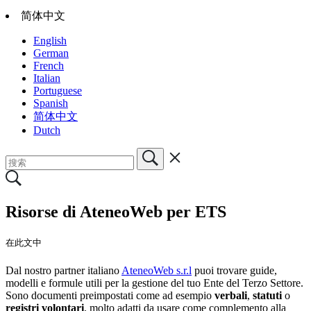
简体中文
English
German
French
Italian
Portuguese
Spanish
简体中文
Dutch
Risorse di AteneoWeb per ETS
在此文中
Dal nostro partner italiano
AteneoWeb s.r.l
puoi trovare guide,
modelli e formule utili per la gestione del tuo Ente del Terzo Settore.
Sono documenti preimpostati come ad esempio
verbali
,
statuti
o
registri volontari
, molto adatti da usare come complemento alla