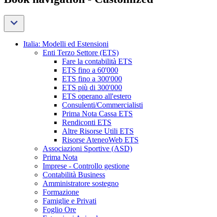
Italia: Modelli ed Estensioni
Enti Terzo Settore (ETS)
Fare la contabilità ETS
ETS fino a 60'000
ETS fino a 300'000
ETS più di 300'000
ETS operano all'estero
Consulenti/Commercialisti
Prima Nota Cassa ETS
Rendiconti ETS
Altre Risorse Utili ETS
Risorse AteneoWeb ETS
Associazioni Sportive (ASD)
Prima Nota
Imprese - Controllo gestione
Contabilità Business
Amministratore sostegno
Formazione
Famiglie e Privati
Foglio Ore