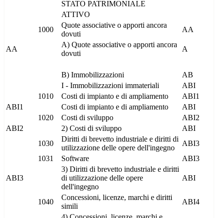
STATO PATRIMONIALE
ATTIVO
Quote associative o apporti ancora
1000
AA
dovuti
A) Quote associative o apporti ancora
AA
A
dovuti
B) Immobilizzazioni
AB
I - Immobilizzazioni immateriali
ABI
1010
Costi di impianto e di ampliamento
ABI1
ABI1
Costi di impianto e di ampliamento
ABI
1020
Costi di sviluppo
ABI2
ABI2
2) Costi di sviluppo
ABI
Diritti di brevetto industriale e diritti di
1030
ABI3
utilizzazione delle opere dell'ingegno
1031
Software
ABI3
3) Diritti di brevetto industriale e diritti
ABI3
di utilizzazione delle opere
ABI
dell'ingegno
Concessioni, licenze, marchi e diritti
1040
ABI4
simili
4) Concessioni, licenze, marchi e