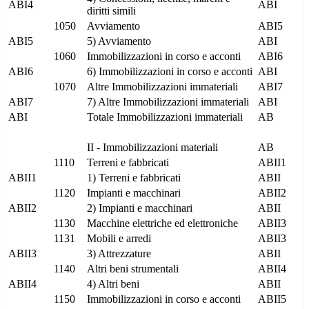
ABI4
ABI
diritti simili
1050
Avviamento
ABI5
ABI5
5) Avviamento
ABI
1060
Immobilizzazioni in corso e acconti
ABI6
ABI6
6) Immobilizzazioni in corso e acconti
ABI
1070
Altre Immobilizzazioni immateriali
ABI7
ABI7
7) Altre Immobilizzazioni immateriali
ABI
ABI
Totale Immobilizzazioni immateriali
AB
II - Immobilizzazioni materiali
AB
1110
Terreni e fabbricati
ABII1
ABII1
1) Terreni e fabbricati
ABII
1120
Impianti e macchinari
ABII2
ABII2
2) Impianti e macchinari
ABII
1130
Macchine elettriche ed elettroniche
ABII3
1131
Mobili e arredi
ABII3
ABII3
3) Attrezzature
ABII
1140
Altri beni strumentali
ABII4
ABII4
4) Altri beni
ABII
1150
Immobilizzazioni in corso e acconti
ABII5