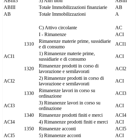
ABIII3
3) Altri titoli
ABIII
ABIII
Totale Immobilizzazioni finanziarie
AB
AB
Totale Immobilizzazioni
A
C) Attivo circolante
AC
I - Rimanenze
ACI
Rimanenze materie prime, sussidiarie
1310
ACI1
e di consumo
1) Rimanenze materie prime,
ACI1
ACI
sussidiarie e di consumo
Rimanenze prodotti in corso di
1320
ACI2
lavorazione e semilavorati
2) Rimanenze prodotti in corso di
ACI2
ACI
lavorazione e semilavorati
Rimanenze lavori in corso su
1330
ACI3
ordinazione
3) Rimanenze lavori in corso su
ACI3
ACI
ordinazione
1340
Rimanenze prodotti finiti e merci
ACI4
ACI4
4) Rimanenze prodotti finiti e merci
ACI
1350
Rimanenze acconti
ACI5
ACI5
5) Rimanenze acconti
ACI