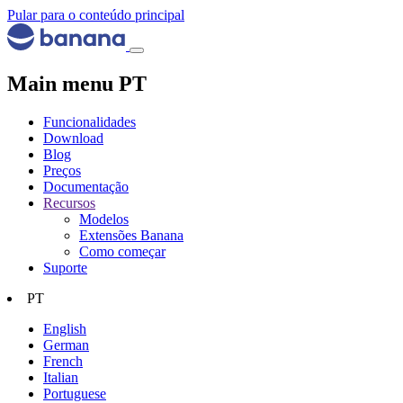
Pular para o conteúdo principal
Main menu PT
Funcionalidades
Download
Blog
Preços
Documentação
Recursos
Modelos
Extensões Banana
Como começar
Suporte
PT
English
German
French
Italian
Portuguese