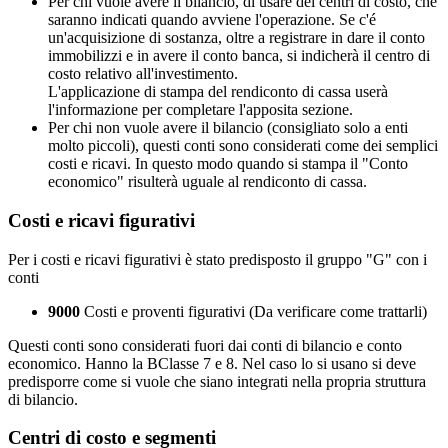
Per chi vuole avere il bilancio, di usare dei centri di costo, che
saranno indicati quando avviene l'operazione. Se c'é
un'acquisizione di sostanza, oltre a registrare in dare il conto
immobilizzi e in avere il conto banca, si indicherà il centro di
costo relativo all'investimento.
L'applicazione di stampa del rendiconto di cassa userà
l'informazione per completare l'apposita sezione.
Per chi non vuole avere il bilancio (consigliato solo a enti
molto piccoli), questi conti sono considerati come dei semplici
costi e ricavi. In questo modo quando si stampa il "Conto
economico" risulterà uguale al rendiconto di cassa.
Costi e ricavi figurativi
Per i costi e ricavi figurativi è stato predisposto il gruppo "G" con i
conti
9000
Costi e proventi figurativi (Da verificare come trattarli)
Questi conti sono considerati fuori dai conti di bilancio e conto
economico. Hanno la BClasse 7 e 8. Nel caso lo si usano si deve
predisporre come si vuole che siano integrati nella propria struttura
di bilancio.
Centri di costo e segmenti