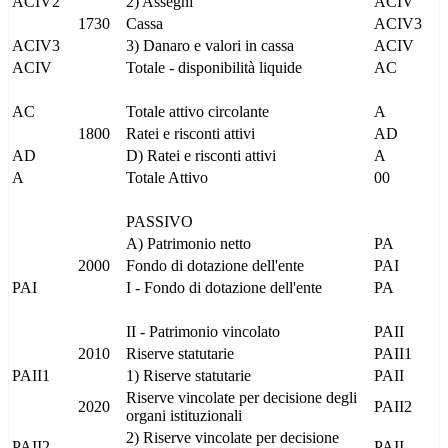
ACIV2
2) Assegni
ACIV
1730
Cassa
ACIV3
ACIV3
3) Danaro e valori in cassa
ACIV
ACIV
Totale - disponibilità liquide
AC
AC
Totale attivo circolante
A
1800
Ratei e risconti attivi
AD
AD
D) Ratei e risconti attivi
A
A
Totale Attivo
00
PASSIVO
A) Patrimonio netto
PA
2000
Fondo di dotazione dell'ente
PAI
PAI
I - Fondo di dotazione dell'ente
PA
II - Patrimonio vincolato
PAII
2010
Riserve statutarie
PAII1
PAII1
1) Riserve statutarie
PAII
Riserve vincolate per decisione degli
2020
PAII2
organi istituzionali
2) Riserve vincolate per decisione
PAII2
PAII