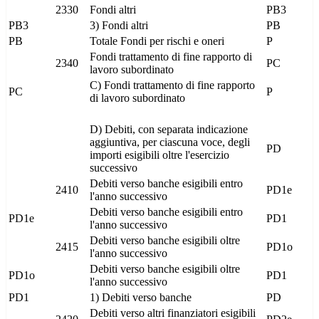
2330
Fondi altri
PB3
PB3
3) Fondi altri
PB
PB
Totale Fondi per rischi e oneri
P
Fondi trattamento di fine rapporto di
2340
PC
lavoro subordinato
C) Fondi trattamento di fine rapporto
PC
P
di lavoro subordinato
D) Debiti, con separata indicazione
aggiuntiva, per ciascuna voce, degli
PD
importi esigibili oltre l'esercizio
successivo
Debiti verso banche esigibili entro
2410
PD1e
l'anno successivo
Debiti verso banche esigibili entro
PD1e
PD1
l'anno successivo
Debiti verso banche esigibili oltre
2415
PD1o
l'anno successivo
Debiti verso banche esigibili oltre
PD1o
PD1
l'anno successivo
PD1
1) Debiti verso banche
PD
Debiti verso altri finanziatori esigibili