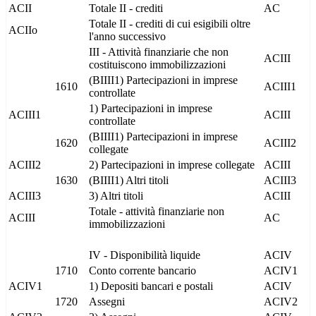
ACII
Totale II - crediti
AC
Totale II - crediti di cui esigibili oltre
ACIIo
l'anno successivo
III - Attività finanziarie che non
ACIII
costituiscono immobilizzazioni
(BIIII1) Partecipazioni in imprese
1610
ACIII1
controllate
1) Partecipazioni in imprese
ACIII1
ACIII
controllate
(BIIII1) Partecipazioni in imprese
1620
ACIII2
collegate
ACIII2
2) Partecipazioni in imprese collegate
ACIII
1630
(BIIII1) Altri titoli
ACIII3
ACIII3
3) Altri titoli
ACIII
Totale - attività finanziarie non
ACIII
AC
immobilizzazioni
IV - Disponibilità liquide
ACIV
1710
Conto corrente bancario
ACIV1
ACIV1
1) Depositi bancari e postali
ACIV
1720
Assegni
ACIV2