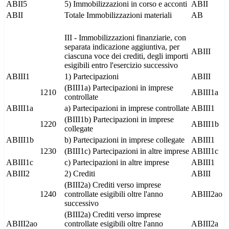
ABII5
5) Immobilizzazioni in corso e acconti
ABII
ABII
Totale Immobilizzazioni materiali
AB
III - Immobilizzazioni finanziarie, con
separata indicazione aggiuntiva, per
ABIII
ciascuna voce dei crediti, degli importi
esigibili entro l'esercizio successivo
ABIII1
1) Partecipazioni
ABIII
(BIII1a) Partecipazioni in imprese
1210
ABIII1a
controllate
ABIII1a
a) Partecipazioni in imprese controllate
ABIII1
(BIII1b) Partecipazioni in imprese
1220
ABIII1b
collegate
ABIII1b
b) Partecipazioni in imprese collegate
ABIII1
1230
(BIII1c) Partecipazioni in altre imprese
ABIII1c
ABIII1c
c) Partecipazioni in altre imprese
ABIII1
ABIII2
2) Crediti
ABIII
(BIII2a) Crediti verso imprese
1240
controllate esigibili oltre l'anno
ABIII2ao
successivo
(BIII2a) Crediti verso imprese
ABIII2ao
controllate esigibili oltre l'anno
ABIII2a