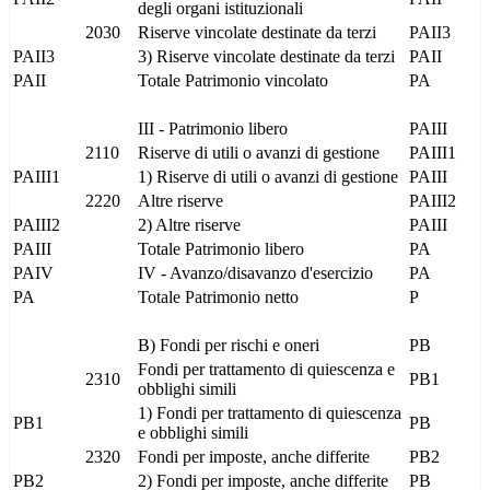
degli organi istituzionali
2030
Riserve vincolate destinate da terzi
PAII3
PAII3
3) Riserve vincolate destinate da terzi
PAII
PAII
Totale Patrimonio vincolato
PA
III - Patrimonio libero
PAIII
2110
Riserve di utili o avanzi di gestione
PAIII1
PAIII1
1) Riserve di utili o avanzi di gestione
PAIII
2220
Altre riserve
PAIII2
PAIII2
2) Altre riserve
PAIII
PAIII
Totale Patrimonio libero
PA
PAIV
IV - Avanzo/disavanzo d'esercizio
PA
PA
Totale Patrimonio netto
P
B) Fondi per rischi e oneri
PB
Fondi per trattamento di quiescenza e
2310
PB1
obblighi simili
1) Fondi per trattamento di quiescenza
PB1
PB
e obblighi simili
2320
Fondi per imposte, anche differite
PB2
PB2
2) Fondi per imposte, anche differite
PB