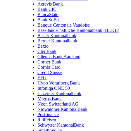
Acrevis Bank
Bank CIC
BancaStato
Bank SoBa
Banque Cantonale Vaudoise
Basellandschaftliche Kantonalbank (BLKB)
Basler Kantonalbank
Berner Kantonalbank
Bexio
Cler Bank
Clientis Bank Aareland
Cornèr Bank
Cornèr Card
Credit Suisse
EFG
Hypo Vorarlberg Bank
Infoniqa ONE 50
Luzerner Kantonalbank
Migros Bank
Neon Switzerland AG
Nidwaldner KantonalBank
Postfinance
Raiffeisen
Schwyzer KantonalBank
SmallInvoice