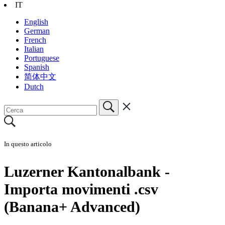
IT
English
German
French
Italian
Portuguese
Spanish
简体中文
Dutch
In questo articolo
Luzerner Kantonalbank -
Importa movimenti .csv
(Banana+ Advanced)