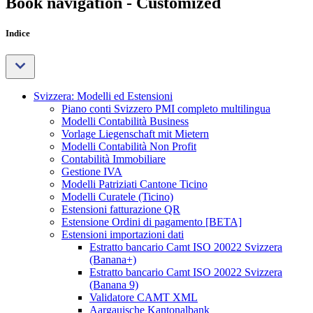
Book navigation - Customized
Indice
Svizzera: Modelli ed Estensioni
Piano conti Svizzero PMI completo multilingua
Modelli Contabilità Business
Vorlage Liegenschaft mit Mietern
Modelli Contabilità Non Profit
Contabilità Immobiliare
Gestione IVA
Modelli Patriziati Cantone Ticino
Modelli Curatele (Ticino)
Estensioni fatturazione QR
Estensione Ordini di pagamento [BETA]
Estensioni importazioni dati
Estratto bancario Camt ISO 20022 Svizzera
(Banana+)
Estratto bancario Camt ISO 20022 Svizzera
(Banana 9)
Validatore CAMT XML
Aargauische Kantonalbank