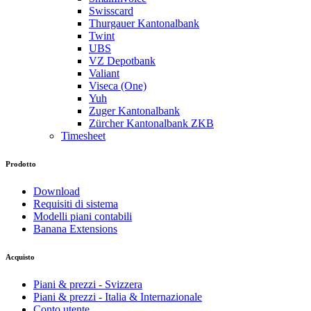
Swisscard
Thurgauer Kantonalbank
Twint
UBS
VZ Depotbank
Valiant
Viseca (One)
Yuh
Zuger Kantonalbank
Zürcher Kantonalbank ZKB
Timesheet
Prodotto
Download
Requisiti di sistema
Modelli piani contabili
Banana Extensions
Acquisto
Piani & prezzi - Svizzera
Piani & prezzi - Italia & Internazionale
Conto utente