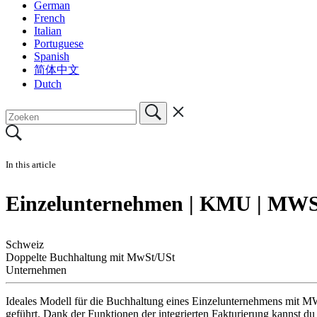
German
French
Italian
Portuguese
Spanish
简体中文
Dutch
In this article
Einzelunternehmen | KMU | MWST
Schweiz
Doppelte Buchhaltung mit MwSt/USt
Unternehmen
Ideales Modell für die Buchhaltung eines Einzelunternehmens mit 
geführt. Dank der Funktionen der integrierten Fakturierung kannst d