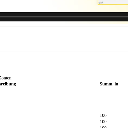
Konten
hreibung
Summ. in
100
100
100