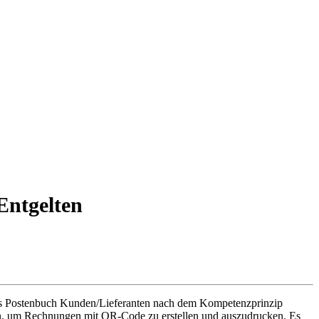
ntgelten
as Postenbuch Kunden/Lieferanten nach dem Kompetenzprinzip
tzen, um Rechnungen mit QR-Code zu erstellen und auszudrucken. Es