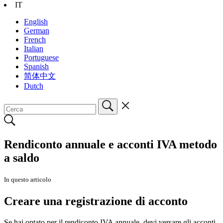
IT
English
German
French
Italian
Portuguese
Spanish
简体中文
Dutch
Rendiconto annuale e acconti IVA metodo
a saldo
In questo articolo
Creare una registrazione di acconto
Se hai optato per il rendiconto IVA annuale, devi versare gli acconti