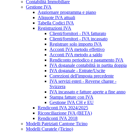
Contabilità Immobiliare
Gestione IVA
Aggiornare programma e piano
Aliquote IVA attuali
Tabella Codici IVA
Registrazioni IVA
Clienti/fornitori - IVA fatturato
Clienti/fornitori - IVA incassato
Registrare solo importo IVA
Acconti IVA metodo effettivo
Acconti IVA metodo a saldo
Rendiconto periodico e pagamento IVA
IVA doganale contabilità in partita doppia
IVA doganale - Entrate/Uscite
Correzioni dell'imposta precedente
IVA servizi esteri - Reverse charge -
Svizzera
IVA incassato e fatture aperte a fine anno
Stampa fatture con IVA
Gestione IVA CH e EU
Rendiconti IVA 2024/2025
Riconciliazione IVA (BETA)
Rendiconti IVA 2018
Modelli Patriziati Cantone Ticino
Modelli Curatele (Ticino)