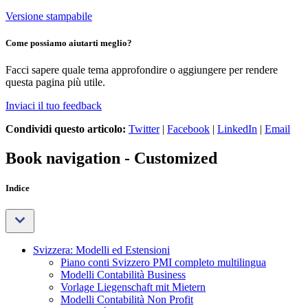
Versione stampabile
Come possiamo aiutarti meglio?
Facci sapere quale tema approfondire o aggiungere per rendere
questa pagina più utile.
Inviaci il tuo feedback
Condividi questo articolo:
Twitter
|
Facebook
|
LinkedIn
|
Email
Book navigation - Customized
Indice
Svizzera: Modelli ed Estensioni
Piano conti Svizzero PMI completo multilingua
Modelli Contabilità Business
Vorlage Liegenschaft mit Mietern
Modelli Contabilità Non Profit