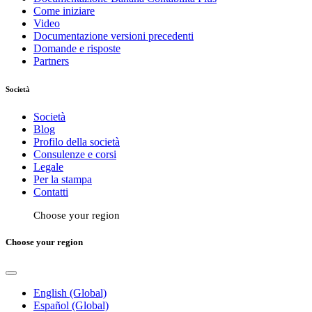
Come iniziare
Video
Documentazione versioni precedenti
Domande e risposte
Partners
Società
Società
Blog
Profilo della società
Consulenze e corsi
Legale
Per la stampa
Contatti
Choose your region
Choose your region
English (Global)
Español (Global)