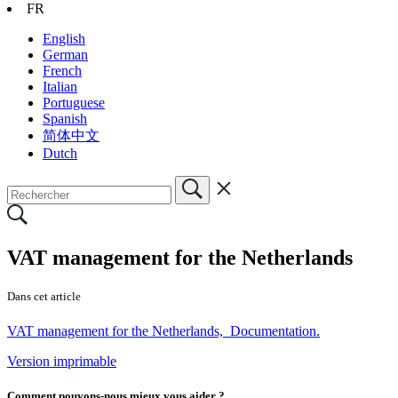
FR
English
German
French
Italian
Portuguese
Spanish
简体中文
Dutch
VAT management for the Netherlands
Dans cet article
VAT management for the Netherlands, Documentation.
Version imprimable
Comment pouvons-nous mieux vous aider ?