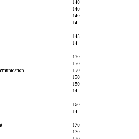
140
140
140
14
148
14
150
150
ommunication
150
150
150
14
160
14
nt
170
170
170