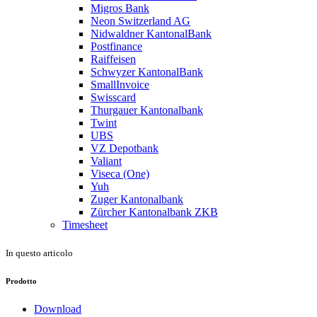
Migros Bank
Neon Switzerland AG
Nidwaldner KantonalBank
Postfinance
Raiffeisen
Schwyzer KantonalBank
SmallInvoice
Swisscard
Thurgauer Kantonalbank
Twint
UBS
VZ Depotbank
Valiant
Viseca (One)
Yuh
Zuger Kantonalbank
Zürcher Kantonalbank ZKB
Timesheet
In questo articolo
Prodotto
Download