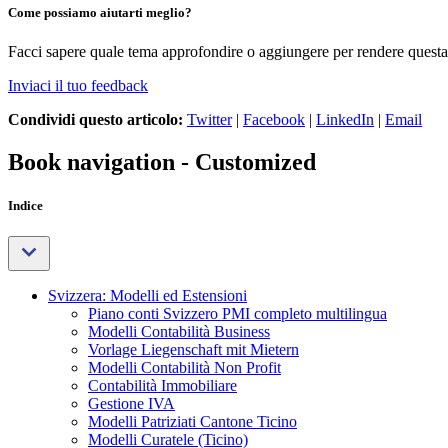
Come possiamo aiutarti meglio?
Facci sapere quale tema approfondire o aggiungere per rendere questa 
Inviaci il tuo feedback
Condividi questo articolo:
Twitter
|
Facebook
|
LinkedIn
|
Email
Book navigation - Customized
Indice
Svizzera: Modelli ed Estensioni
Piano conti Svizzero PMI completo multilingua
Modelli Contabilità Business
Vorlage Liegenschaft mit Mietern
Modelli Contabilità Non Profit
Contabilità Immobiliare
Gestione IVA
Modelli Patriziati Cantone Ticino
Modelli Curatele (Ticino)