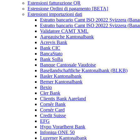
Estensioni fatturazione QR
Estensione Ordini di pagamento [BETA]
Estensioni importazioni dati
Estratto bancario Camt ISO 20022 Svizzera (Bana
Estratto bancario Camt ISO 20022 Svizzera (Bana
Validatore CAMT XML
Aargauische Kantonalbank
Acrevis Bank
Bank CIC
BancaStato
Bank SoBa
Banque Cantonale Vaudoise
Basellandschaftliche Kantonalbank (BLKB)
Basler Kantonalbank
Berner Kantonalbank
Bexio
Cler Bank
Clientis Bank Aareland
Cornèr Bank
Cornèr Card
Credit Suisse
EFG
Hypo Vorarlberg Bank
Infoniqa ONE 50
Luzerner Kantonalbank