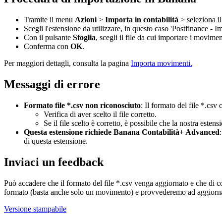
Tramite il menu
Azioni
>
Importa in contabilità
> seleziona i
Scegli l'estensione da utilizzare, in questo caso 'Postfinance 
Con il pulsante
Sfoglia
, scegli il file da cui importare i movimen
Conferma con
OK
.
Per maggiori dettagli, consulta la pagina
Importa movimenti.
Messaggi di errore
Formato file *.csv non riconosciuto
: Il formato del file *.cs
Verifica di aver scelto il file corretto.
Se il file scelto è corretto, è possibile che la nostra este
Questa estensione richiede Banana Contabilità+ Advanced
di questa estensione.
Inviaci un feedback
Può accadere che il formato del file *.csv venga aggiornato e che di 
formato (basta anche solo un movimento) e provvederemo ad aggiornar
Versione stampabile