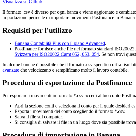
Visualizza su Github
Il formato .csv è diverso per ogni banca e viene aggiornato e cambiato
importazione permette di importare movimenti Postfinance in Banana C
Requisiti per l'utilizzo
Banana Contabilità Plus con il piano Advanced
.
Postfinance fornisce anche file nel formato standard ISO20022, i
Svizzera per ISO20022 Camt 052, 053, 054
. Se non trovi quest
In alcune banche è possibile che il formato .csv specifico offra risulta
avanzate
che velocizzano e semplificano molto il lavoro contabile.
Procedura di esportazione da Postfinance
Per esportare i movimenti in formato *.csv accedi al tuo conto Postfin
Apri la sezione conti e seleziona il conto per il quale desideri es
Esporta i movimenti del conto scegliendo il formato *.csv.
Salva il file sul computer.
Si consiglia di salvare il file in un luogo dove sia possibile trov
Procedura di importazione in Banana