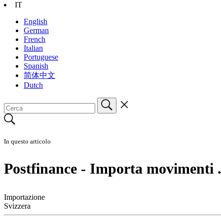
IT
English
German
French
Italian
Portuguese
Spanish
简体中文
Dutch
In questo articolo
Postfinance - Importa movimenti
Importazione
Svizzera