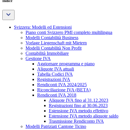
Indice
Svizzera: Modelli ed Estensioni
Piano conti Svizzero PMI completo multilingua
Modelli Contabilità Business
Vorlage Liegenschaft mit Mietern
Modelli Contabilità Non Profit
Contabilità Immobiliare
Gestione IVA
Aggiornare programma e piano
Aliquote IVA attuali
Tabella Codici IVA
Registrazioni IVA
Rendiconti IVA 2024/2025
Riconciliazione IVA (BETA)
Rendiconti IVA 2018
Aliquote IVA fino al 31.12.2023
Registrazioni fino al 30.06.2023
Estensione IVA metodo effettivo
Estensione IVA metodo aliquote saldo
Trasmissione Rendiconto IVA
Modelli Patriziati Cantone Ticino