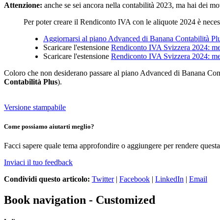
Attenzione:
anche se sei ancora nella contabilità 2023, ma hai dei m
Per poter creare il Rendiconto IVA con le aliquote 2024 è neces
Aggiornarsi al piano Advanced di Banana Contabilità Pl
Scaricare l'estensione
Rendiconto IVA Svizzera 2024: me
Scaricare l'estensione
Rendiconto IVA Svizzera 2024: met
Coloro che non desiderano passare al piano Advanced di Banana Conta
Contabilità Plus
).
Versione stampabile
Come possiamo aiutarti meglio?
Facci sapere quale tema approfondire o aggiungere per rendere questa 
Inviaci il tuo feedback
Condividi questo articolo:
Twitter
|
Facebook
|
LinkedIn
|
Email
Book navigation - Customized