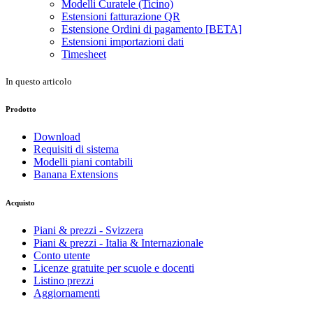
Modelli Curatele (Ticino)
Estensioni fatturazione QR
Estensione Ordini di pagamento [BETA]
Estensioni importazioni dati
Timesheet
In questo articolo
Prodotto
Download
Requisiti di sistema
Modelli piani contabili
Banana Extensions
Acquisto
Piani & prezzi - Svizzera
Piani & prezzi - Italia & Internazionale
Conto utente
Licenze gratuite per scuole e docenti
Listino prezzi
Aggiornamenti