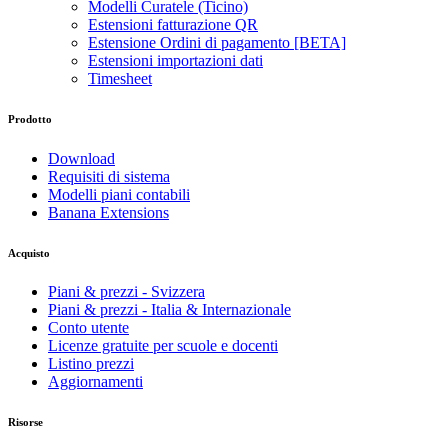
Modelli Curatele (Ticino)
Estensioni fatturazione QR
Estensione Ordini di pagamento [BETA]
Estensioni importazioni dati
Timesheet
Prodotto
Download
Requisiti di sistema
Modelli piani contabili
Banana Extensions
Acquisto
Piani & prezzi - Svizzera
Piani & prezzi - Italia & Internazionale
Conto utente
Licenze gratuite per scuole e docenti
Listino prezzi
Aggiornamenti
Risorse