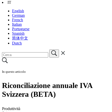
IT
English
German
French
Italian
Portuguese
Spanish
简体中文
Dutch
In questo articolo
Riconciliazione annuale IVA
Svizzera (BETA)
Produttività