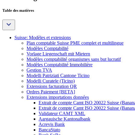
Table des matières
Suisse: Modèles et extensions
Plan comptable Suisse PME complet et multilingue
Modèles Comptabilité
Vorlage Liegenschaft mit Mietern
Modèles comptabilité organismes sans but lucratif
Modèles Comptabilité Immobilière
Gestion TVA
Modelli Patriziati Cantone Ticino
Modelli Curatele (Ticino)
Extensions facturation QR
Ordres Paiement [BETA]
Extensions importations données
Extrait de compte Camt ISO 20022 Suisse (Banan
Extrait de compte Camt ISO 20022 Suisse (Banan
Validateur CAMT XML
Aargauische Kantonalbank
Acrevis Bank
BancaStato