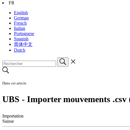
FR
English
German
French
Italian
Portuguese
Spanish
简体中文
Dutch
Dans cet article
UBS - Importer mouvements .csv
Importation
Suisse