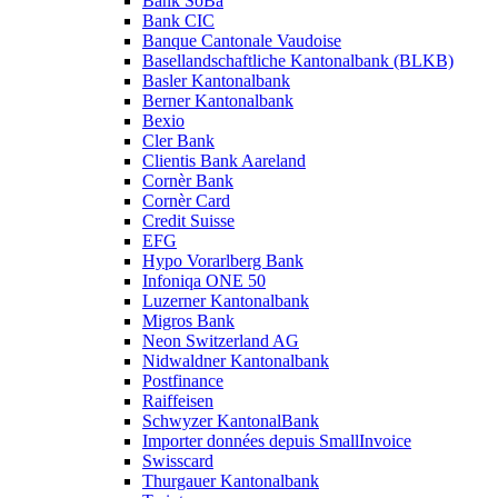
Bank SoBa
Bank CIC
Banque Cantonale Vaudoise
Basellandschaftliche Kantonalbank (BLKB)
Basler Kantonalbank
Berner Kantonalbank
Bexio
Cler Bank
Clientis Bank Aareland
Cornèr Bank
Cornèr Card
Credit Suisse
EFG
Hypo Vorarlberg Bank
Infoniqa ONE 50
Luzerner Kantonalbank
Migros Bank
Neon Switzerland AG
Nidwaldner Kantonalbank
Postfinance
Raiffeisen
Schwyzer KantonalBank
Importer données depuis SmallInvoice
Swisscard
Thurgauer Kantonalbank