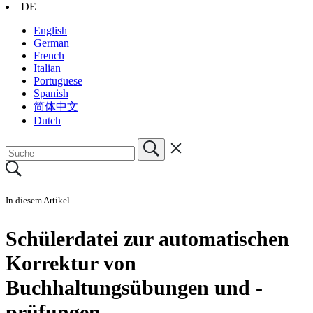
DE
English
German
French
Italian
Portuguese
Spanish
简体中文
Dutch
In diesem Artikel
Schülerdatei zur automatischen
Korrektur von
Buchhaltungsübungen und -
prüfungen