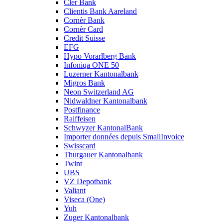
Cler Bank
Clientis Bank Aareland
Cornèr Bank
Cornèr Card
Credit Suisse
EFG
Hypo Vorarlberg Bank
Infoniqa ONE 50
Luzerner Kantonalbank
Migros Bank
Neon Switzerland AG
Nidwaldner Kantonalbank
Postfinance
Raiffeisen
Schwyzer KantonalBank
Importer données depuis SmallInvoice
Swisscard
Thurgauer Kantonalbank
Twint
UBS
VZ Depotbank
Valiant
Viseca (One)
Yuh
Zuger Kantonalbank