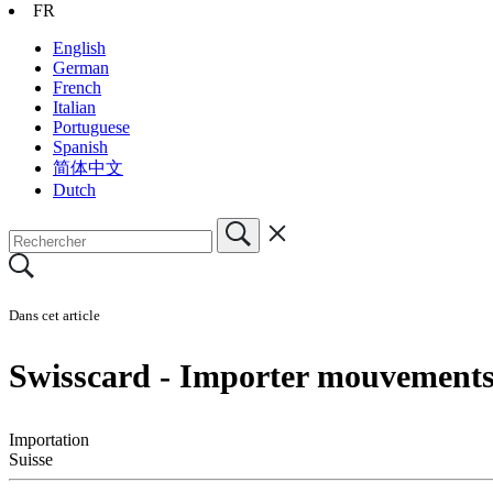
FR
English
German
French
Italian
Portuguese
Spanish
简体中文
Dutch
Dans cet article
Swisscard - Importer mouvements
Importation
Suisse