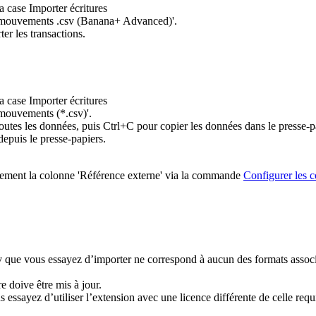
a case Importer écritures
ter mouvements .csv (Banana+ Advanced)'.
ter les transactions.
a case Importer écritures
r mouvements (*.csv)'.
outes les données, puis Ctrl+C pour copier les données dans le presse-p
epuis le presse-papiers.
également la colonne 'Référence externe' via la commande
Configurer les 
v que vous essayez d’importer ne correspond à aucun des formats associés
tre doive être mis à jour.
sayez d’utiliser l’extension avec une licence différente de celle requi