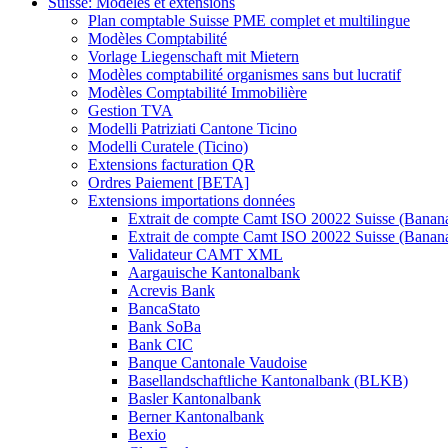
Suisse: Modèles et extensions
Plan comptable Suisse PME complet et multilingue
Modèles Comptabilité
Vorlage Liegenschaft mit Mietern
Modèles comptabilité organismes sans but lucratif
Modèles Comptabilité Immobilière
Gestion TVA
Modelli Patriziati Cantone Ticino
Modelli Curatele (Ticino)
Extensions facturation QR
Ordres Paiement [BETA]
Extensions importations données
Extrait de compte Camt ISO 20022 Suisse (Banan
Extrait de compte Camt ISO 20022 Suisse (Banan
Validateur CAMT XML
Aargauische Kantonalbank
Acrevis Bank
BancaStato
Bank SoBa
Bank CIC
Banque Cantonale Vaudoise
Basellandschaftliche Kantonalbank (BLKB)
Basler Kantonalbank
Berner Kantonalbank
Bexio