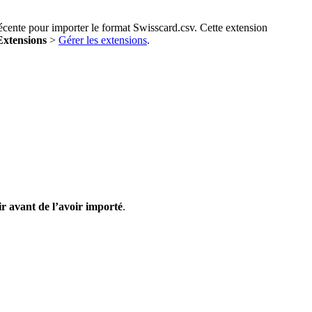
récente pour importer le format Swisscard.csv. Cette extension
Extensions
>
Gérer les extensions
.
ir avant de l’avoir importé
.