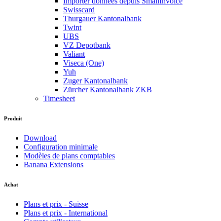
Importer données depuis SmallInvoice
Swisscard
Thurgauer Kantonalbank
Twint
UBS
VZ Depotbank
Valiant
Viseca (One)
Yuh
Zuger Kantonalbank
Zürcher Kantonalbank ZKB
Timesheet
Produit
Download
Configuration minimale
Modèles de plans comptables
Banana Extensions
Achat
Plans et prix - Suisse
Plans et prix - International