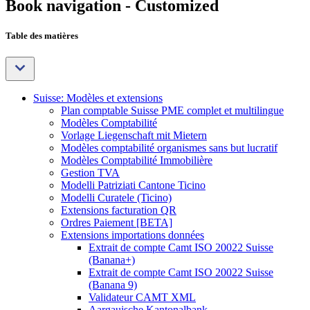
Book navigation - Customized
Table des matières
Suisse: Modèles et extensions
Plan comptable Suisse PME complet et multilingue
Modèles Comptabilité
Vorlage Liegenschaft mit Mietern
Modèles comptabilité organismes sans but lucratif
Modèles Comptabilité Immobilière
Gestion TVA
Modelli Patriziati Cantone Ticino
Modelli Curatele (Ticino)
Extensions facturation QR
Ordres Paiement [BETA]
Extensions importations données
Extrait de compte Camt ISO 20022 Suisse
(Banana+)
Extrait de compte Camt ISO 20022 Suisse
(Banana 9)
Validateur CAMT XML
Aargauische Kantonalbank