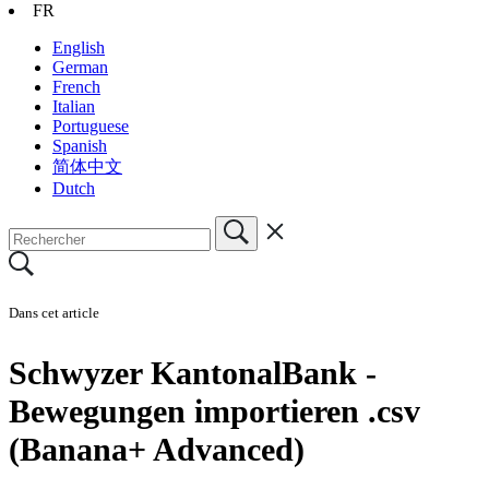
FR
English
German
French
Italian
Portuguese
Spanish
简体中文
Dutch
Dans cet article
Schwyzer KantonalBank -
Bewegungen importieren .csv
(Banana+ Advanced)