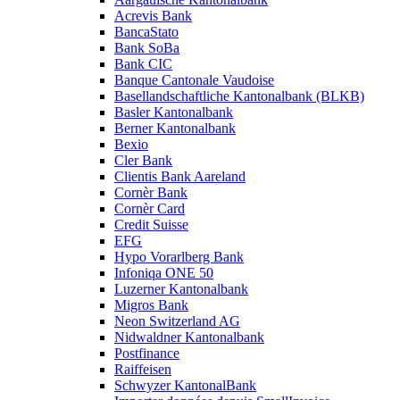
Acrevis Bank
BancaStato
Bank SoBa
Bank CIC
Banque Cantonale Vaudoise
Basellandschaftliche Kantonalbank (BLKB)
Basler Kantonalbank
Berner Kantonalbank
Bexio
Cler Bank
Clientis Bank Aareland
Cornèr Bank
Cornèr Card
Credit Suisse
EFG
Hypo Vorarlberg Bank
Infoniqa ONE 50
Luzerner Kantonalbank
Migros Bank
Neon Switzerland AG
Nidwaldner Kantonalbank
Postfinance
Raiffeisen
Schwyzer KantonalBank