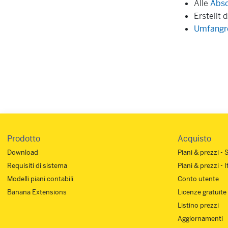
Alle
Absc
Erstellt 
Umfangre
Prodotto
Acquisto
Download
Piani & prezzi - 
Requisiti di sistema
Piani & prezzi - 
Modelli piani contabili
Conto utente
Banana Extensions
Licenze gratuite
Listino prezzi
Aggiornamenti