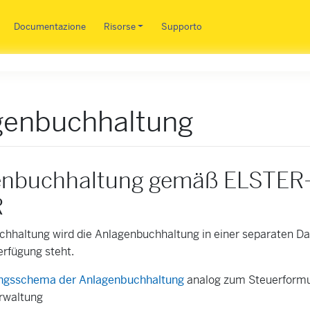
Salta al contenuto principale
Documentazione
Risorse
Supporto
genbuchhaltung
enbuchhaltung gemäß ELSTER-
R
hhaltung wird die Anlagenbuchhaltung in einer separaten Date
erfügung steht.
ngsschema der Anlagenbuchhaltung
analog zum Steuerformu
rwaltung