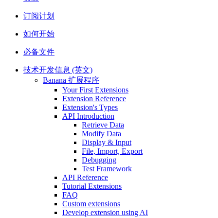
订阅计划
如何开始
必备文件
技术开发信息 (英文)
Banana 扩展程序
Your First Extensions
Extension Reference
Extension's Types
API Introduction
Retrieve Data
Modify Data
Display & Input
File, Import, Export
Debugging
Test Framework
API Reference
Tutorial Extensions
FAQ
Custom extensions
Develop extension using AI