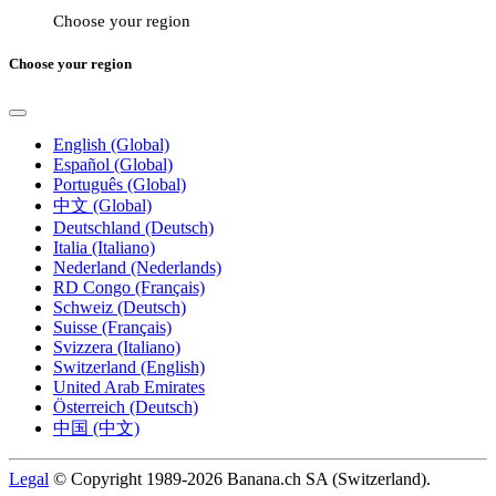
Choose your region
Choose your region
English (Global)
Español (Global)
Português (Global)
中文 (Global)
Deutschland (Deutsch)
Italia (Italiano)
Nederland (Nederlands)
RD Congo (Français)
Schweiz (Deutsch)
Suisse (Français)
Svizzera (Italiano)
Switzerland (English)
United Arab Emirates
Österreich (Deutsch)
中国 (中文)
Legal
© Copyright 1989-2026 Banana.ch SA (Switzerland).