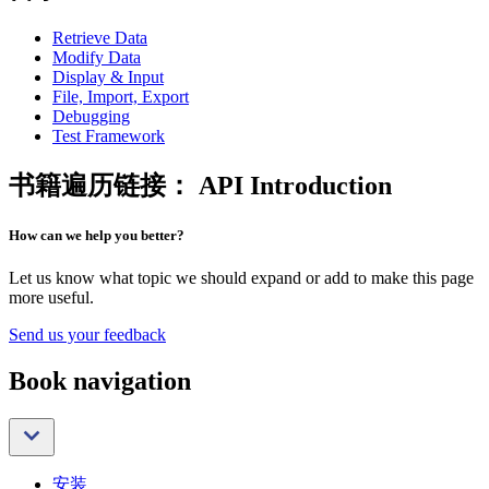
Retrieve Data
Modify Data
Display & Input
File, Import, Export
Debugging
Test Framework
书籍遍历链接： API Introduction
How can we help you better?
Let us know what topic we should expand or add to make this page
more useful.
Send us your feedback
Book navigation
安装