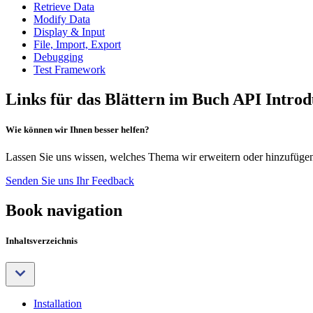
Retrieve Data
Modify Data
Display & Input
File, Import, Export
Debugging
Test Framework
Links für das Blättern im Buch API Introd
Wie können wir Ihnen besser helfen?
Lassen Sie uns wissen, welches Thema wir erweitern oder hinzufügen 
Senden Sie uns Ihr Feedback
Book navigation
Inhaltsverzeichnis
Installation