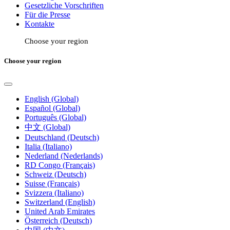
Gesetzliche Vorschriften
Für die Presse
Kontakte
Choose your region
Choose your region
English (Global)
Español (Global)
Português (Global)
中文 (Global)
Deutschland (Deutsch)
Italia (Italiano)
Nederland (Nederlands)
RD Congo (Français)
Schweiz (Deutsch)
Suisse (Français)
Svizzera (Italiano)
Switzerland (English)
United Arab Emirates
Österreich (Deutsch)