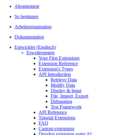
Abonnement
So beginnen
Arbeitsorganisation
Dokumentation
Entwickler (Englisch)
Erweiterungen
Your First Extensions
Extension Reference
Extension's Types
API Introduction
Retrieve Data
Modify Data
Display & Input
File, Import, Export
Debugging
Test Framework
API Reference
Tutorial Extensions
FAQ
Custom extensions
Develop extension using AI