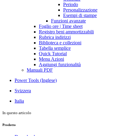
Periodo
Personalizzazione
Esempi di stampe
Funzioni avanzate
Foglio ore | Time sheet
Registro beni ammortizzabili
Rubrica indirizzi
Biblioteca e collezioni
Tabella semplice
Quick Tutorial
Menu Azioni
Aggiungi funzionalità
Manuali PDF
Power Tools (Inglese)
Svizzera
Italia
In questo articolo
Prodotto