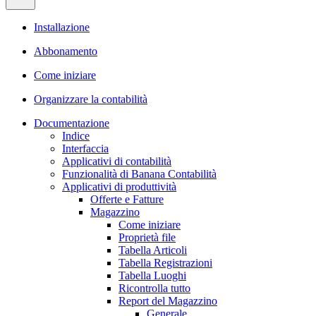
Installazione
Abbonamento
Come iniziare
Organizzare la contabilità
Documentazione
Indice
Interfaccia
Applicativi di contabilità
Funzionalità di Banana Contabilità
Applicativi di produttività
Offerte e Fatture
Magazzino
Come iniziare
Proprietà file
Tabella Articoli
Tabella Registrazioni
Tabella Luoghi
Ricontrolla tutto
Report del Magazzino
Generale