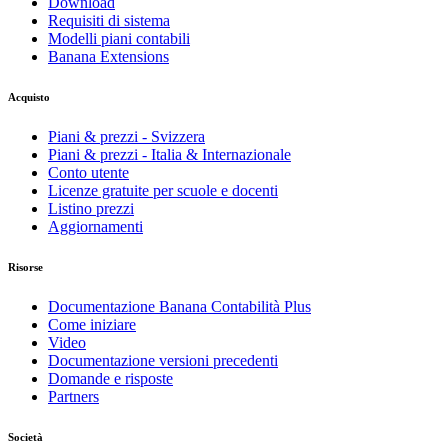
Download
Requisiti di sistema
Modelli piani contabili
Banana Extensions
Acquisto
Piani & prezzi - Svizzera
Piani & prezzi - Italia & Internazionale
Conto utente
Licenze gratuite per scuole e docenti
Listino prezzi
Aggiornamenti
Risorse
Documentazione Banana Contabilità Plus
Come iniziare
Video
Documentazione versioni precedenti
Domande e risposte
Partners
Società