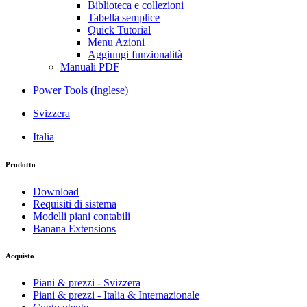
Biblioteca e collezioni
Tabella semplice
Quick Tutorial
Menu Azioni
Aggiungi funzionalità
Manuali PDF
Power Tools (Inglese)
Svizzera
Italia
Prodotto
Download
Requisiti di sistema
Modelli piani contabili
Banana Extensions
Acquisto
Piani & prezzi - Svizzera
Piani & prezzi - Italia & Internazionale