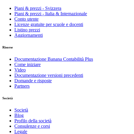
Piani & prezzi - Svizzera
Piani & prezzi - Italia & Internazionale
Conto utente
Licenze gratuite per scuole e docenti
Listino prezzi
Aggiornamenti
Risorse
Documentazione Banana Contabilità Plus
Come iniziare
Video
Documentazione versioni precedenti
Domande e risposte
Partners
Società
Società
Blog
Profilo della società
Consulenze e corsi
Legale