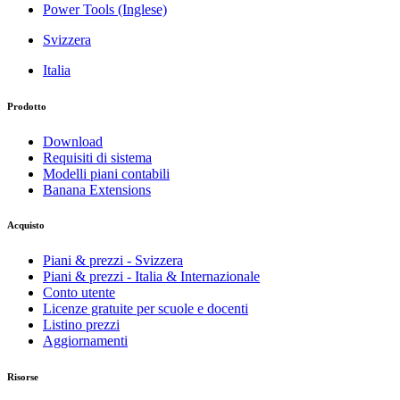
Power Tools (Inglese)
Svizzera
Italia
Prodotto
Download
Requisiti di sistema
Modelli piani contabili
Banana Extensions
Acquisto
Piani & prezzi - Svizzera
Piani & prezzi - Italia & Internazionale
Conto utente
Licenze gratuite per scuole e docenti
Listino prezzi
Aggiornamenti
Risorse