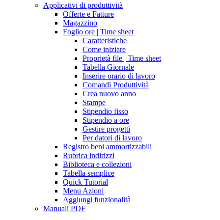
Applicativi di produttività
Offerte e Fatture
Magazzino
Foglio ore | Time sheet
Caratteristiche
Come iniziare
Proprietà file | Time sheet
Tabella Giornale
Inserire orario di lavoro
Comandi Produttività
Crea nuovo anno
Stampe
Stipendio fisso
Stipendio a ore
Gestire progetti
Per datori di lavoro
Registro beni ammortizzabili
Rubrica indirizzi
Biblioteca e collezioni
Tabella semplice
Quick Tutorial
Menu Azioni
Aggiungi funzionalità
Manuali PDF