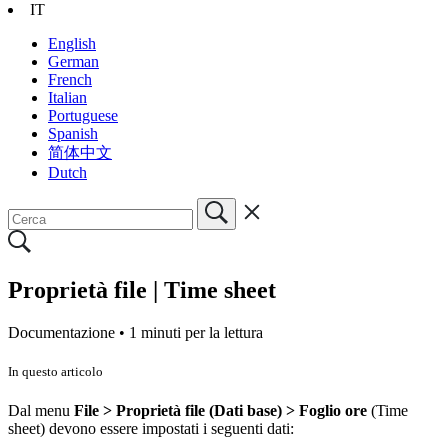
IT
English
German
French
Italian
Portuguese
Spanish
简体中文
Dutch
Proprietà file | Time sheet
Documentazione •
1 minuti per la lettura
In questo articolo
Dal menu
File > Proprietà file (Dati base) > Foglio ore
(Time
sheet) devono essere impostati i seguenti dati: