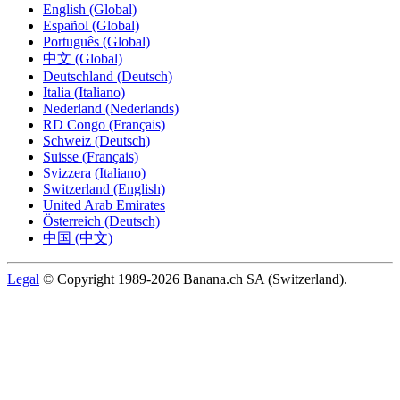
English (Global)
Español (Global)
Português (Global)
中文 (Global)
Deutschland (Deutsch)
Italia (Italiano)
Nederland (Nederlands)
RD Congo (Français)
Schweiz (Deutsch)
Suisse (Français)
Svizzera (Italiano)
Switzerland (English)
United Arab Emirates
Österreich (Deutsch)
中国 (中文)
Legal
© Copyright 1989-2026 Banana.ch SA (Switzerland).