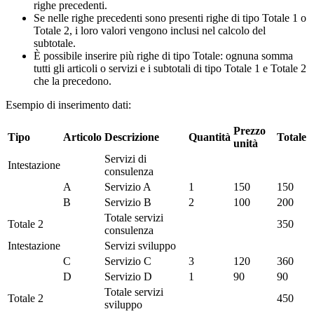
righe precedenti.
Se nelle righe precedenti sono presenti righe di tipo Totale 1 o
Totale 2, i loro valori vengono inclusi nel calcolo del
subtotale.
È possibile inserire più righe di tipo Totale: ognuna somma
tutti gli articoli o servizi e i subtotali di tipo Totale 1 e Totale 2
che la precedono.
Esempio di inserimento dati:
Prezzo
Tipo
Articolo
Descrizione
Quantità
Totale
unità
Servizi di
Intestazione
consulenza
A
Servizio A
1
150
150
B
Servizio B
2
100
200
Totale servizi
Totale 2
350
consulenza
Intestazione
Servizi sviluppo
C
Servizio C
3
120
360
D
Servizio D
1
90
90
Totale servizi
Totale 2
450
sviluppo