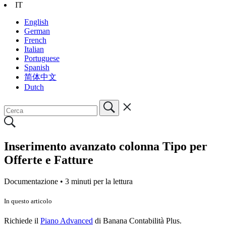
IT
English
German
French
Italian
Portuguese
Spanish
简体中文
Dutch
Inserimento avanzato colonna Tipo per
Offerte e Fatture
Documentazione •
3 minuti per la lettura
In questo articolo
Richiede il
Piano Advanced
di Banana Contabilità Plus.