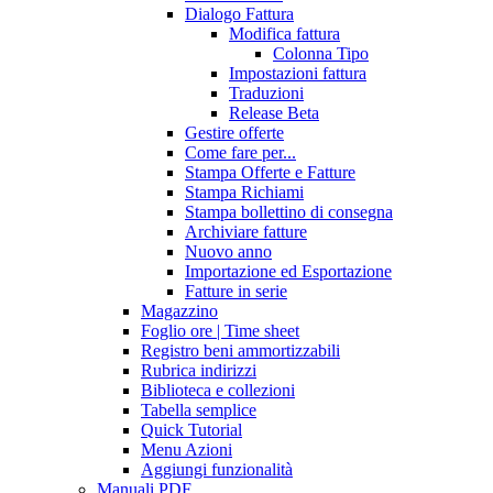
Dialogo Fattura
Modifica fattura
Colonna Tipo
Impostazioni fattura
Traduzioni
Release Beta
Gestire offerte
Come fare per...
Stampa Offerte e Fatture
Stampa Richiami
Stampa bollettino di consegna
Archiviare fatture
Nuovo anno
Importazione ed Esportazione
Fatture in serie
Magazzino
Foglio ore | Time sheet
Registro beni ammortizzabili
Rubrica indirizzi
Biblioteca e collezioni
Tabella semplice
Quick Tutorial
Menu Azioni
Aggiungi funzionalità
Manuali PDF