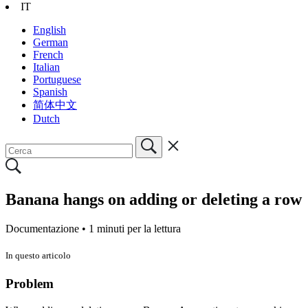
IT
English
German
French
Italian
Portuguese
Spanish
简体中文
Dutch
Banana hangs on adding or deleting a row
Documentazione •
1 minuti per la lettura
In questo articolo
Problem