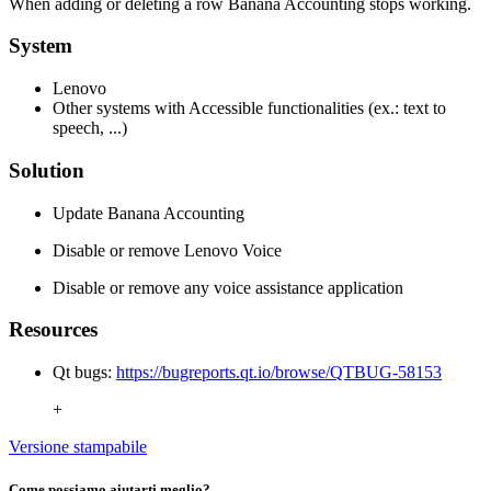
When adding or deleting a row Banana Accounting stops working.
System
Lenovo
Other systems with Accessible functionalities (ex.: text to
speech, ...)
Solution
Update Banana Accounting
Disable or remove Lenovo Voice
Disable or remove any voice assistance application
Resources
Qt bugs:
https://bugreports.qt.io/browse/QTBUG-58153
+
Versione stampabile
Come possiamo aiutarti meglio?