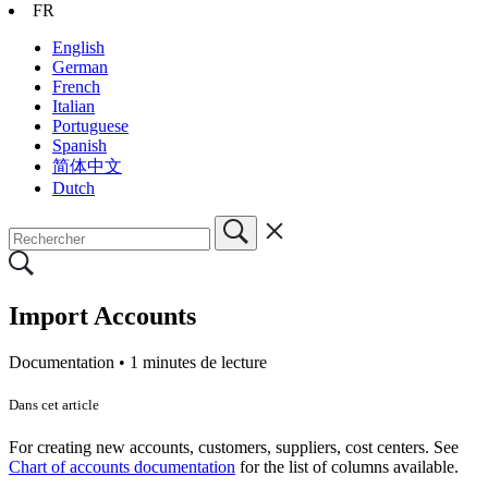
FR
English
German
French
Italian
Portuguese
Spanish
简体中文
Dutch
Import Accounts
Documentation •
1 minutes de lecture
Dans cet article
For creating new accounts, customers, suppliers, cost centers. See
Chart of accounts documentation
for the list of columns available.