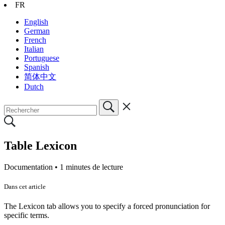
FR
English
German
French
Italian
Portuguese
Spanish
简体中文
Dutch
Table Lexicon
Documentation •
1 minutes de lecture
Dans cet article
The Lexicon tab allows you to specify a forced pronunciation for
specific terms.