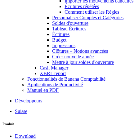
Importer les mouvements bancaires
Écritures répétées
Comment utiliser les Règles
Personnaliser Comptes et Catégories
Soldes d'ouverture
Tableau Écritures
Écritures
Budget
Impressions
Clôtures – Notions avancées
Créer nouvelle année
Mettre à jour soldes d'ouverture
Cash Manager
XBRL report
Fonctionnalités de Banana Comptabilité
Applications de Productivité
Manuel en PDF
Développeurs
Suisse
Produit
Download