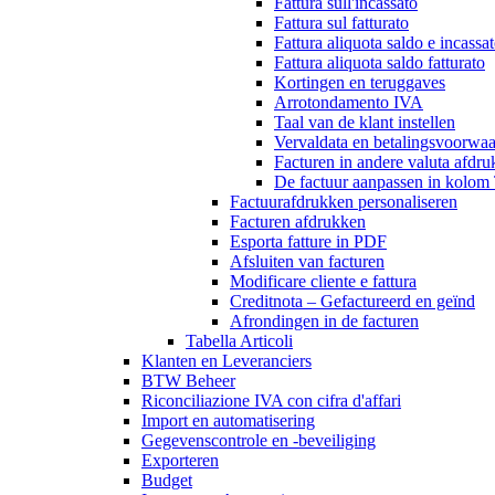
Fattura sull'incassato
Fattura sul fatturato
Fattura aliquota saldo e incassa
Fattura aliquota saldo fatturato
Kortingen en teruggaves
Arrotondamento IVA
Taal van de klant instellen
Vervaldata en betalingsvoorwa
Facturen in andere valuta afdr
De factuur aanpassen in kolom
Factuurafdrukken personaliseren
Facturen afdrukken
Esporta fatture in PDF
Afsluiten van facturen
Modificare cliente e fattura
Creditnota – Gefactureerd en geïnd
Afrondingen in de facturen
Tabella Articoli
Klanten en Leveranciers
BTW Beheer
Riconciliazione IVA con cifra d'affari
Import en automatisering
Gegevenscontrole en -beveiliging
Exporteren
Budget