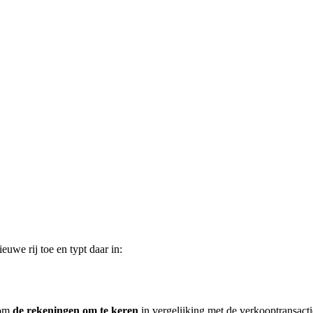
euwe rij toe en typt daar in:
 om
de rekeningen om te keren
in vergelijking met de verkooptransacti