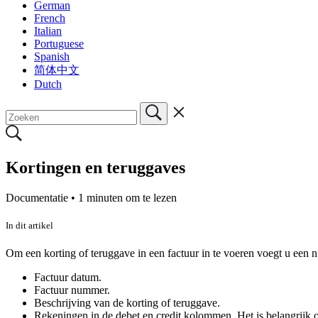
German
French
Italian
Portuguese
Spanish
简体中文
Dutch
Kortingen en teruggaves
Documentatie •
1 minuten om te lezen
In dit artikel
Om een korting of teruggave in een factuur in te voeren voegt u een ni
Factuur datum.
Factuur nummer.
Beschrijving van de korting of teruggave.
Rekeningen in de debet en credit kolommen. Het is belangrijk