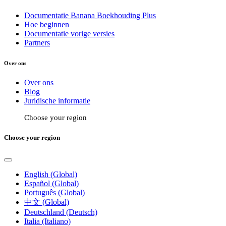
Documentatie Banana Boekhouding Plus
Hoe beginnen
Documentatie vorige versies
Partners
Over ons
Over ons
Blog
Juridische informatie
Choose your region
Choose your region
English (Global)
Español (Global)
Português (Global)
中文 (Global)
Deutschland (Deutsch)
Italia (Italiano)