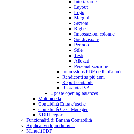
Intestazione
Layout
Logo
Margini
Sezioni
Righe
Impostazioni colonne
Suddivisione
Periodo
Stile
Testi
Allegati
Personalizzazione
Impressions PDF de fin d'année
Rendiconti su più anni
Report contabile
Riassunto IVA
Update opening balances
Multimoeda
Contabilità Entrate/uscite
Contabilità Cash Manager
XBRL report
Funzionalità di Banana Contabilità
Applicativi di produttività
Manuali PDF