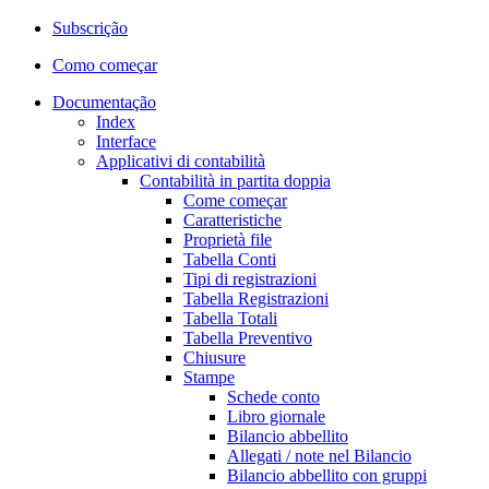
Subscrição
Como começar
Documentação
Index
Interface
Applicativi di contabilità
Contabilità in partita doppia
Come começar
Caratteristiche
Proprietà file
Tabella Conti
Tipi di registrazioni
Tabella Registrazioni
Tabella Totali
Tabella Preventivo
Chiusure
Stampe
Schede conto
Libro giornale
Bilancio abbellito
Allegati / note nel Bilancio
Bilancio abbellito con gruppi