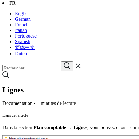
FR
English
German
French
Italian
Portuguese
Spanish
简体中文
Dutch
Lignes
Documentation •
1 minutes de lecture
Dans cet article
Dans la section
Plan comptable → Lignes
, vous pouvez choisir d'im