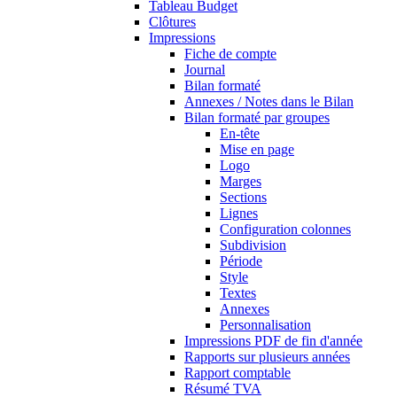
Tableau Budget
Clôtures
Impressions
Fiche de compte
Journal
Bilan formaté
Annexes / Notes dans le Bilan
Bilan formaté par groupes
En-tête
Mise en page
Logo
Marges
Sections
Lignes
Configuration colonnes
Subdivision
Période
Style
Textes
Annexes
Personnalisation
Impressions PDF de fin d'année
Rapports sur plusieurs années
Rapport comptable
Résumé TVA