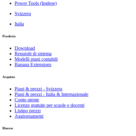
Power Tools (Inglese)
Svizzera
Italia
Prodotto
Download
Requisiti di sistema
Modelli piani contabili
Banana Extensions
Acquisto
Piani & prezzi - Svizzera
Piani & prezzi - Italia & Internazionale
Conto utente
Licenze gratuite per scuole e docenti
Listino prezzi
Aggiornamenti
Risorse