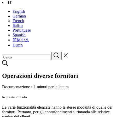
IT
English
German
French
Italian
Portuguese
Spanish
简体中文
Dutch
Operazioni diverse fornitori
Documentazione •
1 minuti per la lettura
In questo articolo
Le varie funzionalità elencate hanno le stesse modalità di quelle dei
fornitori. Pertanto, per gli approfondimenti si rimanda alle relative
pagine dei clienti.