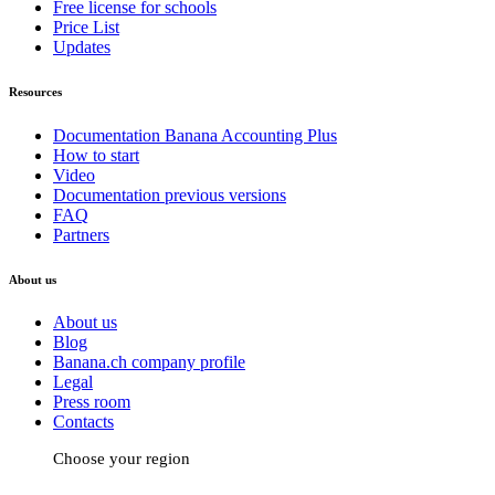
Free license for schools
Price List
Updates
Resources
Documentation Banana Accounting Plus
How to start
Video
Documentation previous versions
FAQ
Partners
About us
About us
Blog
Banana.ch company profile
Legal
Press room
Contacts
Choose your region