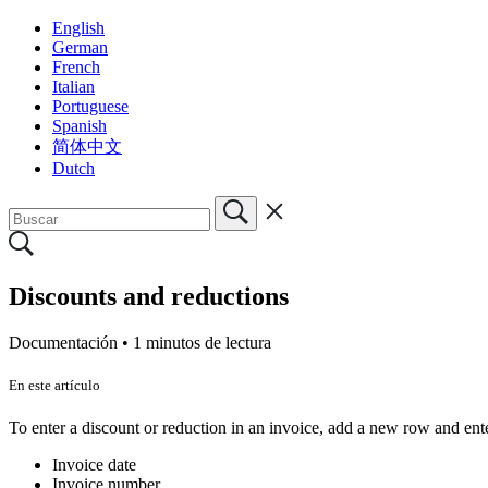
English
German
French
Italian
Portuguese
Spanish
简体中文
Dutch
Discounts and reductions
Documentación •
1 minutos de lectura
En este artículo
To enter a discount or reduction in an invoice, add a new row and ent
Invoice date
Invoice number