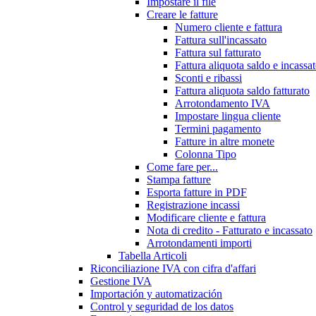
Impostare il file
Creare le fatture
Numero cliente e fattura
Fattura sull'incassato
Fattura sul fatturato
Fattura aliquota saldo e incassa
Sconti e ribassi
Fattura aliquota saldo fatturato
Arrotondamento IVA
Impostare lingua cliente
Termini pagamento
Fatture in altre monete
Colonna Tipo
Come fare per...
Stampa fatture
Esporta fatture in PDF
Registrazione incassi
Modificare cliente e fattura
Nota di credito - Fatturato e incassato
Arrotondamenti importi
Tabella Articoli
Riconciliazione IVA con cifra d'affari
Gestione IVA
Importación y automatización
Control y seguridad de los datos