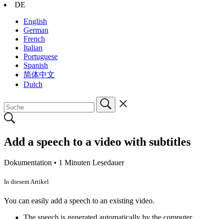
DE
English
German
French
Italian
Portuguese
Spanish
简体中文
Dutch
Add a speech to a video with subtitles
Dokumentation •
1 Minuten Lesedauer
In diesem Artikel
You can easily add a speech to an existing video.
The speech is generated automatically by the computer.