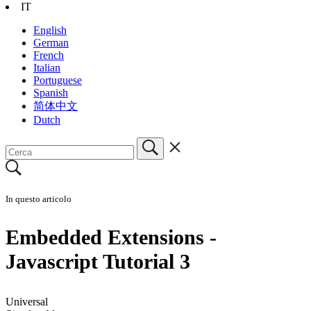
IT
English
German
French
Italian
Portuguese
Spanish
简体中文
Dutch
In questo articolo
Embedded Extensions -
Javascript Tutorial 3
Universal