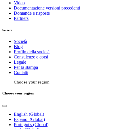
Video
Documentazione versioni precedenti
Domande e risposte
Partners
Società
Società
Blog
Profilo della società
Consulenze e corsi
Legale
Per la stampa
Contatti
Choose your region
Choose your region
English (Global)
Español (Global)
Português (Global)