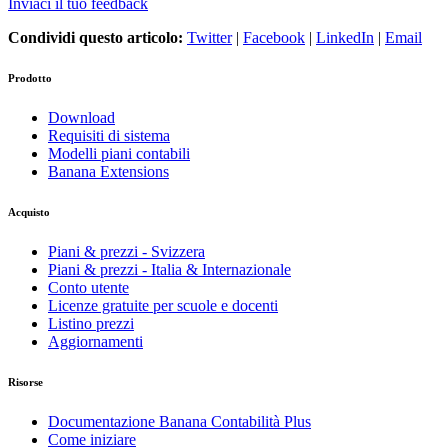
Inviaci il tuo feedback
Condividi questo articolo:
Twitter
|
Facebook
|
LinkedIn
|
Email
Prodotto
Download
Requisiti di sistema
Modelli piani contabili
Banana Extensions
Acquisto
Piani & prezzi - Svizzera
Piani & prezzi - Italia & Internazionale
Conto utente
Licenze gratuite per scuole e docenti
Listino prezzi
Aggiornamenti
Risorse
Documentazione Banana Contabilità Plus
Come iniziare