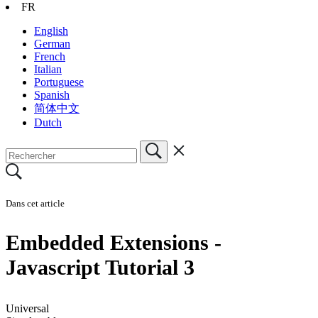
FR
English
German
French
Italian
Portuguese
Spanish
简体中文
Dutch
Dans cet article
Embedded Extensions -
Javascript Tutorial 3
Universal