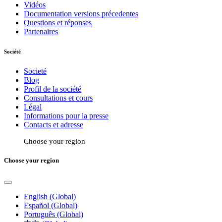
Vidéos
Documentation versions précedentes
Questions et réponses
Partenaires
Société
Societé
Blog
Profil de la société
Consultations et cours
Légal
Informations pour la presse
Contacts et adresse
Choose your region
Choose your region
English (Global)
Español (Global)
Português (Global)