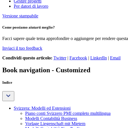
Gestire progetti
Per datori di lavoro
Versione stampabile
Come possiamo aiutarti meglio?
Facci sapere quale tema approfondire o aggiungere per rendere questa 
Inviaci il tuo feedback
Condividi questo articolo:
Twitter
|
Facebook
|
LinkedIn
|
Email
Book navigation - Customized
Indice
Svizzera: Modelli ed Estensioni
Piano conti Svizzero PMI completo multilingua
Modelli Contabilità Business
Vorlage Liegenschaft mit Mietern