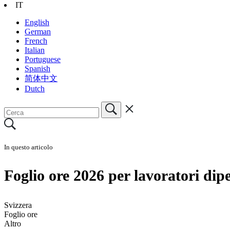
IT
English
German
French
Italian
Portuguese
Spanish
简体中文
Dutch
In questo articolo
Foglio ore 2026 per lavoratori dip
Svizzera
Foglio ore
Altro