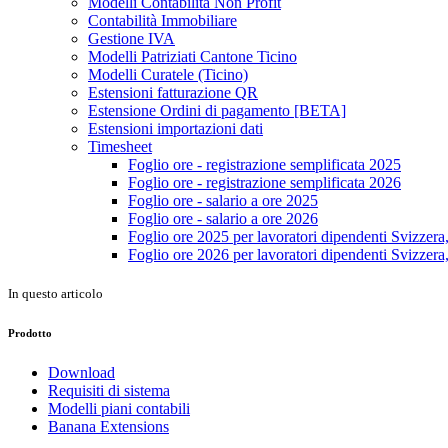
Modelli Contabilità Non Profit
Contabilità Immobiliare
Gestione IVA
Modelli Patriziati Cantone Ticino
Modelli Curatele (Ticino)
Estensioni fatturazione QR
Estensione Ordini di pagamento [BETA]
Estensioni importazioni dati
Timesheet
Foglio ore - registrazione semplificata 2025
Foglio ore - registrazione semplificata 2026
Foglio ore - salario a ore 2025
Foglio ore - salario a ore 2026
Foglio ore 2025 per lavoratori dipendenti Svizzera,
Foglio ore 2026 per lavoratori dipendenti Svizzera,
In questo articolo
Prodotto
Download
Requisiti di sistema
Modelli piani contabili
Banana Extensions