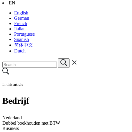
EN
English
German
French
Italian
Portuguese
Spanish
简体中文
Dutch
In this article
Bedrijf
Nederland
Dubbel boekhouden met BTW
Business