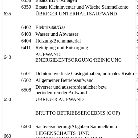
6358
Ersatz EDV-Anlagen
6359
Ersatz Kleininventar und Wäsche Sammelkonto
635
ÜBRIGER UNTERHALTSAUFWAND
6402
Elektrizität/Gas
6403
Wasser und Abwasser
6404
Heizung/Brennmaterial
6411
Reinigung und Entsorgung
AUFWAND
640
ENERGIE/ENTSORGUNG/REINIGUNG
6501
Debitorenverluste Gästeguthaben, normales Risiko
6502
Allgemeiner Betriebsaufwand
Diverser und ausserordentlicher bzw.
6508
periodenfremder Aufwand
650
ÜBRIGER AUFWAND
BRUTTO BETRIEBSERGEBNIS (GOP)
6600
Sachversicherung/Abgaben Sammelkonto
LIEGENSCHAFTS- UND
660