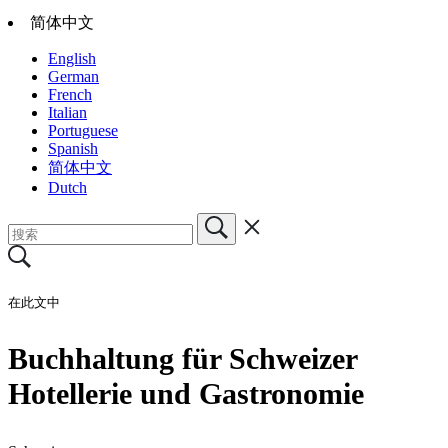
简体中文
English
German
French
Italian
Portuguese
Spanish
简体中文
Dutch
在此文中
Buchhaltung für Schweizer
Hotellerie und Gastronomie