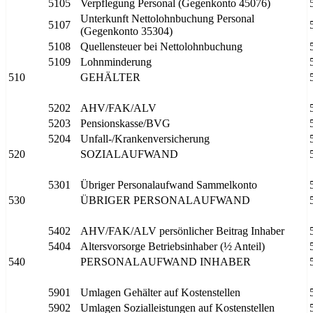
5105
Verpflegung Personal (Gegenkonto 45076)
Unterkunft Nettolohnbuchung Personal
5107
(Gegenkonto 35304)
5108
Quellensteuer bei Nettolohnbuchung
5109
Lohnminderung
510
GEHÄLTER
5202
AHV/FAK/ALV
5203
Pensionskasse/BVG
5204
Unfall-/Krankenversicherung
520
SOZIALAUFWAND
5301
Übriger Personalaufwand Sammelkonto
530
ÜBRIGER PERSONALAUFWAND
5402
AHV/FAK/ALV persönlicher Beitrag Inhaber
5404
Altersvorsorge Betriebsinhaber (½ Anteil)
540
PERSONALAUFWAND INHABER
5901
Umlagen Gehälter auf Kostenstellen
5902
Umlagen Sozialleistungen auf Kostenstellen