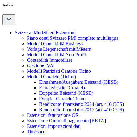
Indice
Svizzera: Modelli ed Estensioni
Piano conti Svizzero PMI completo multilingua
Modelli Contabilità Business
Vorlage Liegenschaft mit Mietern
Modelli Contabilità Non Profit
Contabilità Immobiliare
Gestione IVA
Modelli Patriziati Cantone Ticino
Modelli Curatele (Ticino)
Einnahmen/Ausgaben: Beistand (KESB)
Entrate/Uscite: Curatela
Doppelte: Beistand (KESB)
Doppia: Curatele Ticino
Rendiconto finanziario 2024 (art. 410 CCS)
Rendiconto finanziario 2017 (art. 410 CCS)
Estensioni fatturazione QR
Estensione Ordini di pagamento [BETA]
Estensioni importazioni dati
Timesheet