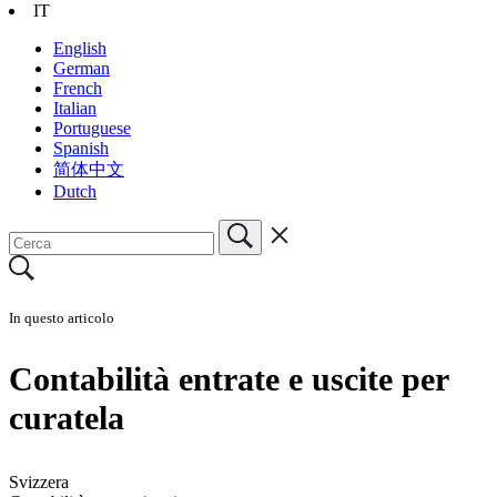
IT
English
German
French
Italian
Portuguese
Spanish
简体中文
Dutch
In questo articolo
Contabilità entrate e uscite per
curatela
Svizzera