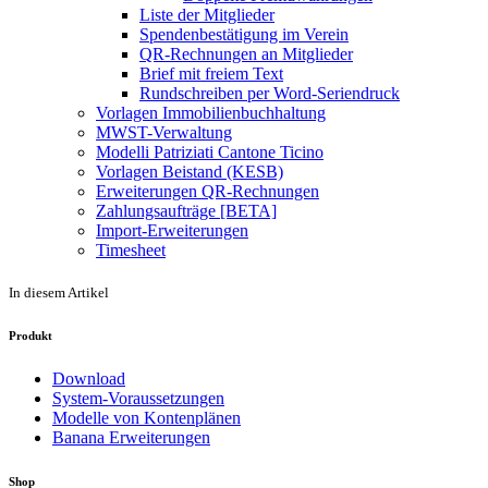
Liste der Mitglieder
Spendenbestätigung im Verein
QR-Rechnungen an Mitglieder
Brief mit freiem Text
Rundschreiben per Word-Seriendruck
Vorlagen Immobilienbuchhaltung
MWST-Verwaltung
Modelli Patriziati Cantone Ticino
Vorlagen Beistand (KESB)
Erweiterungen QR-Rechnungen
Zahlungsaufträge [BETA]
Import-Erweiterungen
Timesheet
In diesem Artikel
Produkt
Download
System-Voraussetzungen
Modelle von Kontenplänen
Banana Erweiterungen
Shop