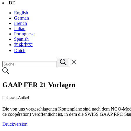
DE
English
German
French
Italian
Portuguese
Spanish
简体中文
Dutch
GAAP FER 21 Vorlagen
In diesem Artikel
Die von uns vorgeschlagenen Kontenpläne sind nach dem NGO-Model
de coopération) veröffentlicht ist, in dem die SWISS GAAP RPC-Stand
Druckversion