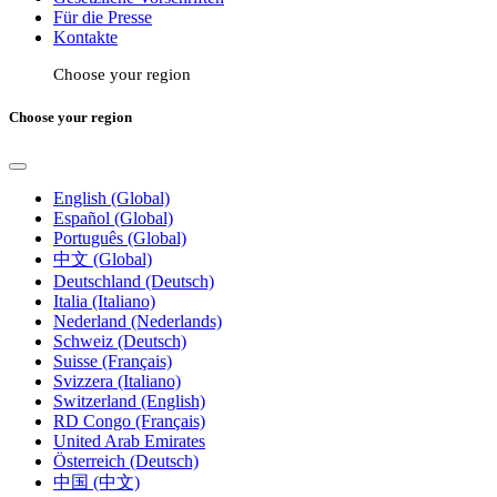
Für die Presse
Kontakte
Choose your region
Choose your region
English (Global)
Español (Global)
Português (Global)
中文 (Global)
Deutschland (Deutsch)
Italia (Italiano)
Nederland (Nederlands)
Schweiz (Deutsch)
Suisse (Français)
Svizzera (Italiano)
Switzerland (English)
RD Congo (Français)
United Arab Emirates
Österreich (Deutsch)
中国 (中文)