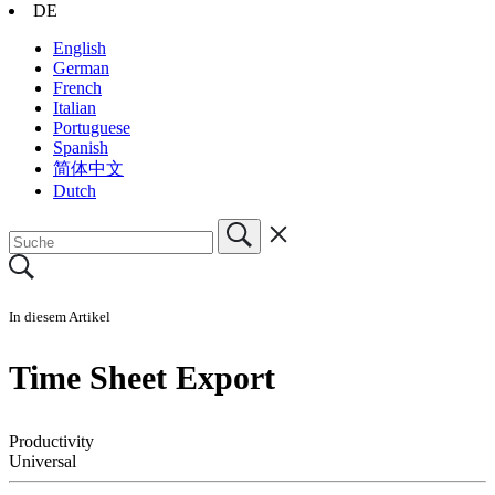
DE
English
German
French
Italian
Portuguese
Spanish
简体中文
Dutch
In diesem Artikel
Time Sheet Export
Productivity
Universal