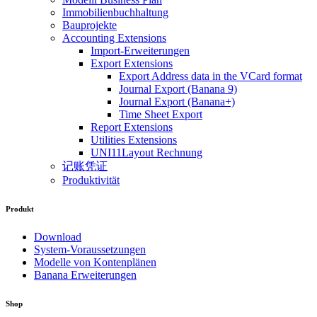
Immobilienbuchhaltung
Bauprojekte
Accounting Extensions
Import-Erweiterungen
Export Extensions
Export Address data in the VCard format
Journal Export (Banana 9)
Journal Export (Banana+)
Time Sheet Export
Report Extensions
Utilities Extensions
UNI11Layout Rechnung
记账凭证
Produktivität
Produkt
Download
System-Voraussetzungen
Modelle von Kontenplänen
Banana Erweiterungen
Shop