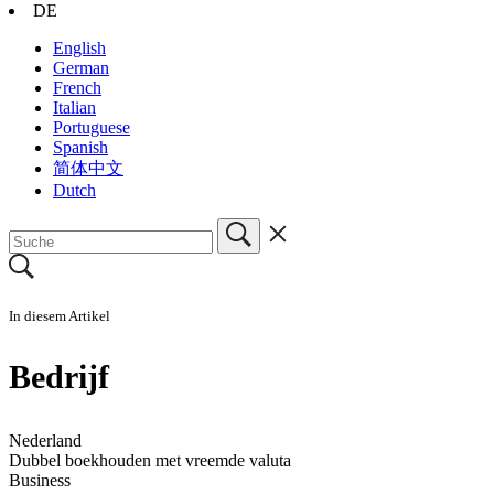
DE
English
German
French
Italian
Portuguese
Spanish
简体中文
Dutch
In diesem Artikel
Bedrijf
Nederland
Dubbel boekhouden met vreemde valuta
Business