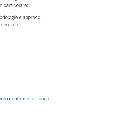
in particolare:
todologie e approcci.
mmerciale.
nto contabile in Congo