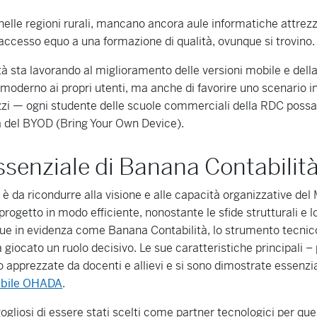
nelle regioni rurali, mancano ancora aule informatiche attrezza
un accesso equo a una formazione di qualità, ovunque si trovino.
à sta lavorando al miglioramento delle versioni mobile e dell
 moderno ai propri utenti, ma anche di favorire uno scenario in
ezzi — ogni studente delle scuole commerciali della RDC possa 
ca del BYOD (Bring Your Own Device).
essenziale di Banana Contabili
è da ricondurre alla visione e alle capacità organizzative del 
progetto in modo efficiente, nonostante le sfide strutturali e l
 in evidenza come Banana Contabilità, lo strumento tecnico 
giocato un ruolo decisivo. Le sue caratteristiche principali – 
to apprezzate da docenti e allievi e si sono dimostrate essenzia
abile OHADA
.
liosi di essere stati scelti come partner tecnologici per que