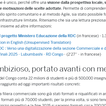
e è unico, perché offre una
visione dalla prospettiva locale,
le motivazioni delle scelte adottate
. Permette di comprendere
o spirito comunitario e al metodo Agile, sia stato possibile 
n infrastrutture limitate. Riteniamo che sia una lettura prezios
, insieme ad altre informazioni:
progetto Ministero Educazione della RDC
(in francese) - 1
on in English (Unsupervised Translation)
C : Verso una digitalizzazione della sezione Commerciale e d
finali 2025 - Lubumbashi - RD Congo
- (2'27'' - in francese)
bizioso, portato avanti con me
l Congo conta 22 milioni di studenti e più di 500.000 insegnan
 raggiunto ad oggi importanti risultati concreti:
a filiera commerciale sono già stati formati e riqualificati in 
formati più di 70.000 studenti, per la prima volta, si sono tenut
(inizio progetto) e la fine 2025 si saranno formati circa 700'0