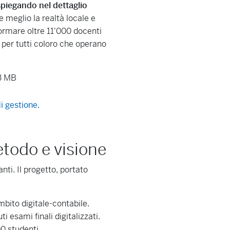
 spiegando nel dettaglio
 meglio la realtà locale e
formare oltre 11'000 docenti
a per tutti coloro che operano
.3 MB
i gestione.
todo e visione
ti. Il progetto, portato
ambito digitale-contabile.
i esami finali digitalizzati.
00 studenti.