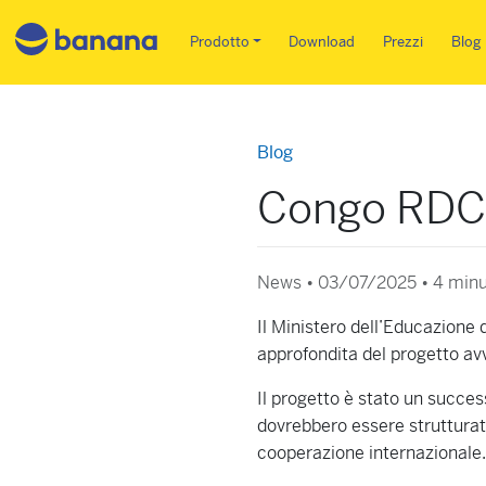
Main menu IT
Prodotto
Download
Prezzi
Blog
Blog
Congo RDC:
News • 03/07/2025 •
4 minut
Il Ministero dell’Educazione
approfondita del progetto av
Il progetto è stato un succe
dovrebbero essere strutturati 
cooperazione internazionale